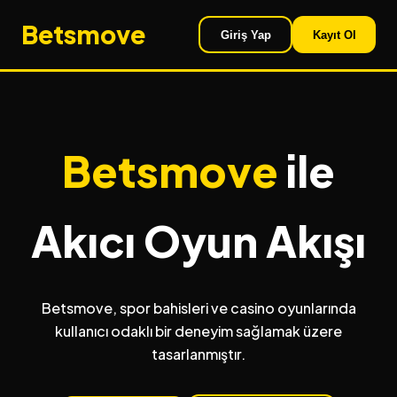
Betsmove
Giriş Yap
Kayıt Ol
Betsmove
ile
Akıcı Oyun Akışı
Betsmove, spor bahisleri ve casino oyunlarında
kullanıcı odaklı bir deneyim sağlamak üzere
tasarlanmıştır.