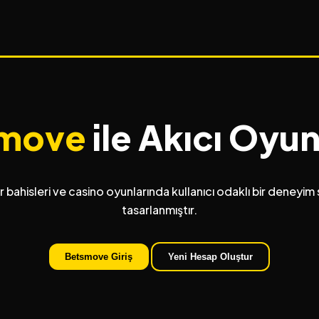
move
ile Akıcı Oyun
bahisleri ve casino oyunlarında kullanıcı odaklı bir deneyi
tasarlanmıştır.
Betsmove Giriş
Yeni Hesap Oluştur