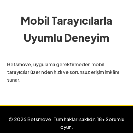
Mobil Tarayıcılarla
Uyumlu Deneyim
Betsmove, uygulama gerektirmeden mobil
tarayıcılar üzerinden hızlı ve sorunsuz erişim imkânı
sunar.
© 2026 Betsmove. Tüm hakları saklıdır. 18+ Sorumlu
oyun.