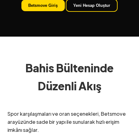
Betsmove Giriş
Yeni Hesap Oluştur
Bahis Bülteninde
Düzenli Akış
Spor karşılaşmaları ve oran seçenekleri, Betsmove
arayüzünde sade bir yapı ile sunularak hızlı erişim
imkânı sağlar.