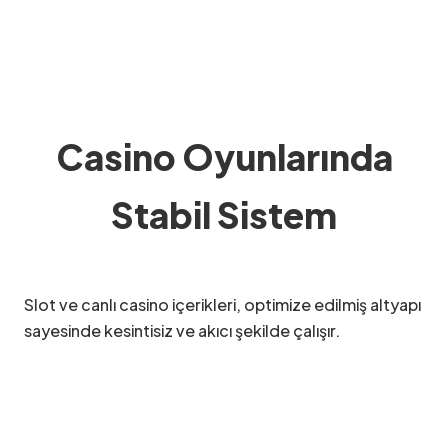
Casino Oyunlarında
Stabil Sistem
Slot ve canlı casino içerikleri, optimize edilmiş altyapı
sayesinde kesintisiz ve akıcı şekilde çalışır.