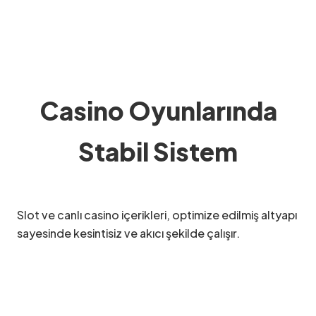
Casino Oyunlarında
Stabil Sistem
Slot ve canlı casino içerikleri, optimize edilmiş altyapı
sayesinde kesintisiz ve akıcı şekilde çalışır.